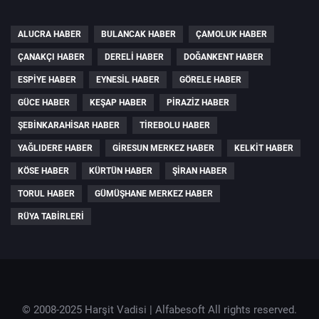
ALUCRA HABER
BULANCAK HABER
ÇAMOLUK HABER
ÇANAKÇI HABER
DERELI HABER
DOĞANKENT HABER
ESPIYE HABER
EYNESIL HABER
GÖRELE HABER
GÜCE HABER
KEŞAP HABER
PIRAZIZ HABER
ŞEBINKARAHISAR HABER
TIREBOLU HABER
YAĞLIDERE HABER
GIRESUN MERKEZ HABER
KELKIT HABER
KÖSE HABER
KÜRTÜN HABER
ŞIRAN HABER
TORUL HABER
GÜMÜŞHANE MERKEZ HABER
RÜYA TABIRLERI
© 2008-2025 Harşit Vadisi |
Alfabesoft
All rights reserved.