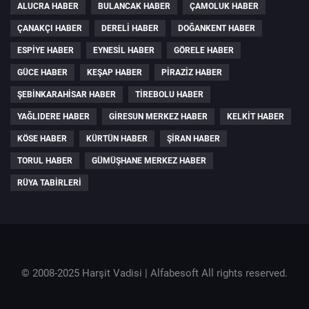
ALUCRA HABER
BULANCAK HABER
ÇAMOLUK HABER
ÇANAKÇI HABER
DERELI HABER
DOĞANKENT HABER
ESPIYE HABER
EYNESIL HABER
GÖRELE HABER
GÜCE HABER
KEŞAP HABER
PIRAZIZ HABER
ŞEBINKARAHISAR HABER
TIREBOLU HABER
YAĞLIDERE HABER
GIRESUN MERKEZ HABER
KELKIT HABER
KÖSE HABER
KÜRTÜN HABER
ŞIRAN HABER
TORUL HABER
GÜMÜŞHANE MERKEZ HABER
RÜYA TABIRLERI
© 2008-2025 Harşit Vadisi |
Alfabesoft
All rights reserved.