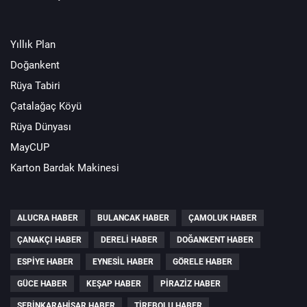
Yıllık Plan
Doğankent
Rüya Tabiri
Çatalağaç Köyü
Rüya Dünyası
MayCUP
Karton Bardak Makinesi
ALUCRA HABER
BULANCAK HABER
ÇAMOLUK HABER
ÇANAKÇI HABER
DERELI HABER
DOĞANKENT HABER
ESPIYE HABER
EYNESIL HABER
GÖRELE HABER
GÜCE HABER
KEŞAP HABER
PIRAZIZ HABER
ŞEBINKARAHISAR HABER
TIREBOLU HABER