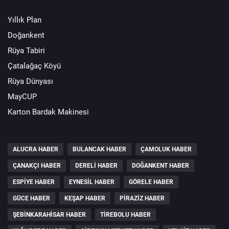
Yıllık Plan
Doğankent
Rüya Tabiri
Çatalağaç Köyü
Rüya Dünyası
MayCUP
Karton Bardak Makinesi
ALUCRA HABER
BULANCAK HABER
ÇAMOLUK HABER
ÇANAKÇI HABER
DERELI HABER
DOĞANKENT HABER
ESPIYE HABER
EYNESIL HABER
GÖRELE HABER
GÜCE HABER
KEŞAP HABER
PIRAZIZ HABER
ŞEBINKARAHISAR HABER
TIREBOLU HABER