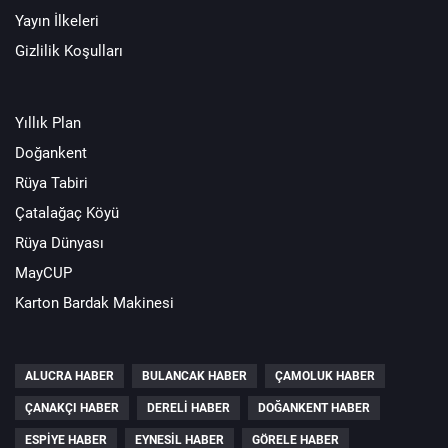
Yayın İlkeleri
Gizlilik Koşulları
Yıllık Plan
Doğankent
Rüya Tabiri
Çatalağaç Köyü
Rüya Dünyası
MayCUP
Karton Bardak Makinesi
ALUCRA HABER
BULANCAK HABER
ÇAMOLUK HABER
ÇANAKÇI HABER
DERELI HABER
DOĞANKENT HABER
ESPIYE HABER
EYNESIL HABER
GÖRELE HABER