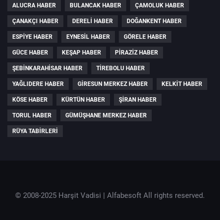
ALUCRA HABER
BULANCAK HABER
ÇAMOLUK HABER
ÇANAKÇI HABER
DERELI HABER
DOĞANKENT HABER
ESPIYE HABER
EYNESIL HABER
GÖRELE HABER
GÜCE HABER
KEŞAP HABER
PIRAZIZ HABER
ŞEBINKARAHISAR HABER
TIREBOLU HABER
YAĞLIDERE HABER
GIRESUN MERKEZ HABER
KELKIT HABER
KÖSE HABER
KÜRTÜN HABER
ŞIRAN HABER
TORUL HABER
GÜMÜŞHANE MERKEZ HABER
RÜYA TABIRLERI
© 2008-2025 Harşit Vadisi |
Alfabesoft
All rights reserved.