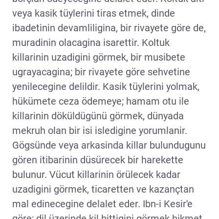
veya kasik tüylerini tiras etmek, dinde
ibadetinin devamliligina, bir rivayete göre de,
muradinin olacagina isarettir. Koltuk
killarinin uzadigini görmek, bir musibete
ugrayacagina; bir rivayete göre sehvetine
yenilecegine delildir. Kasik tüylerini yolmak,
hükümete ceza ödemeye; hamam otu ile
killarinin döküldügünü görmek, dünyada
mekruh olan bir isi isledigine yorumlanir.
Gögsünde veya arkasinda killar bulundugunu
gören itibarinin düsürecek bir harekette
bulunur. Vücut killarinin örülecek kadar
uzadigini görmek, ticaretten ve kazançtan
mal edinecegine delalet eder. Ibn-i Kesir'e
göre; dil üzerinde kil bittigini görmek hikmet,