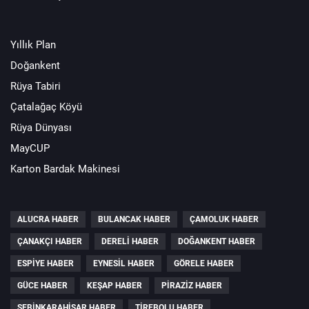
Yıllık Plan
Doğankent
Rüya Tabiri
Çatalağaç Köyü
Rüya Dünyası
MayCUP
Karton Bardak Makinesi
ALUCRA HABER
BULANCAK HABER
ÇAMOLUK HABER
ÇANAKÇI HABER
DERELI HABER
DOĞANKENT HABER
ESPIYE HABER
EYNESIL HABER
GÖRELE HABER
GÜCE HABER
KEŞAP HABER
PIRAZIZ HABER
ŞEBINKARAHISAR HABER
TIREBOLU HABER