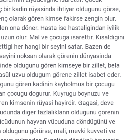
 bir kadin rüyasinda ihtiyar oldugunu görse,
genç olarak gören kimse fakirse zengin olur.
n ona döner. Hasta ise hastaligindan iyilik
zun olur. Mal ve çocuga isarettir. Kisaldigini
ttigi her hangi bir seyini satar. Bazen de
r seyini noksan olarak görenin dünyasinda
linde oldugunu gören kimseye bir zillet, bela
nasül uzvu oldugum görene zillet isabet eder.
dugunu gören kadinin kaybolmus bir çocugu
glan çocugu dogurur. Kuyrugu boynuzu ve
ren kimsenin rüyasi hayirdir. Gagasi, deve
udunda diger fazlaliklann oldugunu görenin
a vücüdunun hayvan vücuduna döndügünü ve
n oldugunu görürse, mali, mevki kuvveti ve