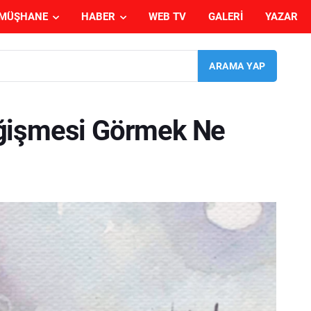
MÜŞHANE
HABER
WEB TV
GALERI
YAZAR
ğişmesi Görmek Ne