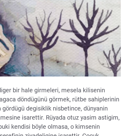
iger bir hale girmeleri, mesela kilisenin
 agaca döndügünü görmek, rütbe sahiplerinin
n gördügü degisiklik nisbetince, dünyanin
nmesine isarettir. Rüyada otuz yasim astigim,
lbuki kendisi böyle olmasa, o kimsenin
serefinin ziyadeligine isarettir. Çocuk