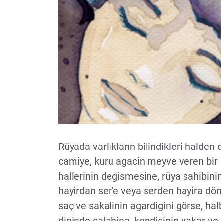
Rüyada varliklann bilindikleri halden d
camiye, kuru agacin meyve veren bir
hallerinin degismesine, rüya sahibini
hayirdan ser'e veya serden hayira dö
saç ve sakalinin agardigini görse, ha
dininde salahina, kendisinin vakar ve 