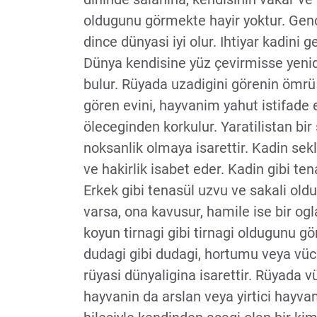
oldugunu görmekte hayir yoktur. Genç
dince dünyasi iyi olur. Ihtiyar kadini 
Dünya kendisine yüz çevirmisse yenide
bulur. Rüyada uzadigini görenin ömrü u
gören evini, hayvanim yahut istifade e
öleceginden korkulur. Yaratilistan bi
noksanlik olmaya isarettir. Kadin sek
ve hakirlik isabet eder. Kadin gibi te
Erkek gibi tenasül uzvu ve sakali ol
varsa, ona kavusur, hamile ise bir o
koyun tirnagi gibi tirnagi oldugunu gö
dudagi gibi dudagi, hortumu veya vüc
rüyasi dünyaligina isarettir. Rüyad
hayvanin da arslan veya yirtici hayva