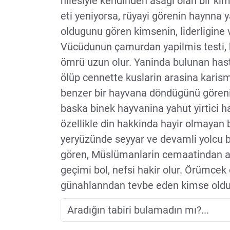
hilesiyle kendinden asagi olan bir k
eti yeniyorsa, rüyayi görenin haynna y
oldugunu gören kimsenin, liderligine 
Vücüdunun çamurdan yapilmis testi, b
ömrü uzun olur. Yaninda bulunan ha
ölüp cennette kuslarin arasina karis
benzer bir hayvana döndügünü görenin
baska binek hayvanina yahut yirtici
özellikle din hakkinda hayir olmayan
yeryüzünde seyyar ve devamli yolcu 
gören, Müslümanlarin cemaatindan a
geçimi bol, nefsi hakir olur. Örümcek
günahlanndan tevbe eden kimse oldug