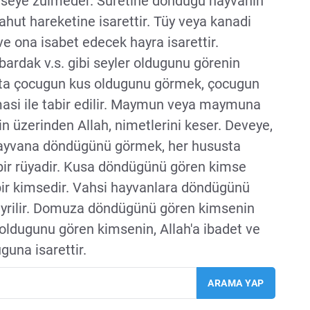
imseye zulmeder. Suretine döndügü hayvanin
ahut hareketine isarettir. Tüy veya kanadi
ve ona isabet edecek hayra isarettir.
ardak v.s. gibi seyler oldugunu görenin
sta çocugun kus oldugunu görmek, çocugun
masi ile tabir edilir. Maymun veya maymuna
 üzerinden Allah, nimetlerini keser. Deveye,
 hayvana döndügünü görmek, her hususta
 bir rüyadir. Kusa döndügünü gören kimse
bir kimsedir. Vahsi hayvanlara döndügünü
yrilir. Domuza döndügünü gören kimsenin
 oldugunu gören kimsenin, Allah'a ibadet ve
una isarettir.