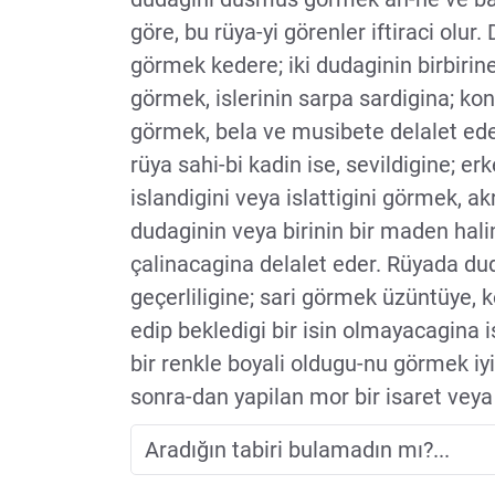
göre, bu rüya-yi görenler iftiraci olur
görmek kedere; iki dudaginin birbiri
görmek, islerinin sarpa sardigina; k
görmek, bela ve musibete delalet ede
rüya sahi-bi kadin ise, sevildigine; e
islandigini veya islattigini görmek, a
dudaginin veya birinin bir maden halin
çalinacagina delalet eder. Rüyada du
geçerliligine; sari görmek üzüntüye, 
edip bekledigi bir isin olmayacagina i
bir renkle boyali oldugu-nu görmek iy
sonra-dan yapilan mor bir isaret vey