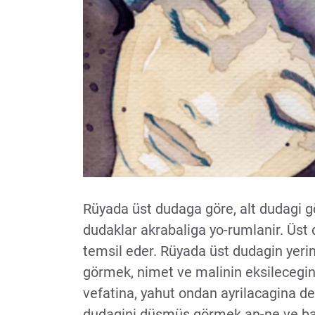
Rüyada üst dudaga göre, alt dudagi g
dudaklar akrabaliga yo-rumlanir. Üst
temsil eder. Rüyada üst dudagin yer
görmek, nimet ve malinin eksilecegin
vefatina, yahut ondan ayrilacagina del
dudagini düsmüs görmek an-ne ve baba