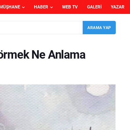
MÜŞHANE
HABER
WEB TV
GALERI
YAZAR
Görmek Ne Anlama