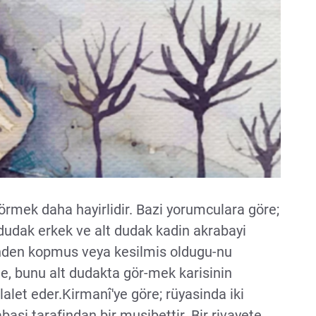
örmek daha hayirlidir. Bazi yorumculara göre;
 dudak erkek ve alt dudak kadin akrabayi
inden kopmus veya kesilmis oldugu-nu
e, bunu alt dudakta gör-mek karisinin
alet eder.Kirmanî'ye göre; rüyasinda iki
si tarafindan bir musibettir. Bir rivayete