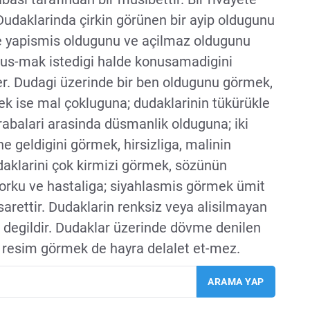
. Dudaklarinda çirkin görünen bir ayip oldugunu
ne yapismis oldugunu ve açilmaz oldugunu
onus-mak istedigi halde konusamadigini
r. Dudagi üzerinde bir ben oldugunu görmek,
rkek ise mal çokluguna; dudaklarinin tükürükle
krabalari arasinda düsmanlik olduguna; iki
e geldigini görmek, hirsizliga, malinin
daklarini çok kirmizi görmek, sözünün
korku ve hastaliga; siyahlasmis görmek ümit
sarettir. Dudaklarin renksiz veya alisilmayan
i degildir. Dudaklar üzerinde dövme denilen
a resim görmek de hayra delalet et-mez.