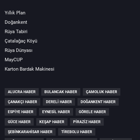
Yıllık Plan
Doğankent
Rüya Tabiri
Çatalağaç Köyü
Rüya Dünyası
MayCUP
Karton Bardak Makinesi
ALUCRA HABER
BULANCAK HABER
ÇAMOLUK HABER
ÇANAKÇI HABER
DERELI HABER
DOĞANKENT HABER
ESPIYE HABER
EYNESIL HABER
GÖRELE HABER
GÜCE HABER
KEŞAP HABER
PIRAZIZ HABER
ŞEBINKARAHISAR HABER
TIREBOLU HABER