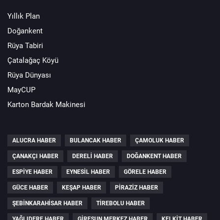
Yıllık Plan
Doğankent
Rüya Tabiri
Çatalağaç Köyü
Rüya Dünyası
MayCUP
Karton Bardak Makinesi
ALUCRA HABER
BULANCAK HABER
ÇAMOLUK HABER
ÇANAKÇI HABER
DERELI HABER
DOĞANKENT HABER
ESPIYE HABER
EYNESIL HABER
GÖRELE HABER
GÜCE HABER
KEŞAP HABER
PIRAZIZ HABER
ŞEBINKARAHISAR HABER
TIREBOLU HABER
YAĞLIDERE HABER
GIRESUN MERKEZ HABER
KELKIT HABER