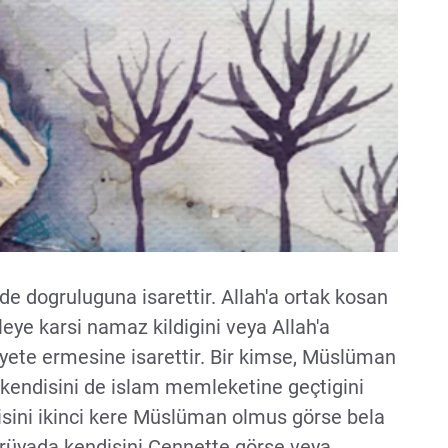
e dogruluguna isarettir. Allah'a ortak kosan
ye karsi namaz kildigini veya Allah'a
yete ermesine isarettir. Bir kimse, Müslüman
kendisini de islam memleketine geçtigini
isini ikinci kere Müslüman olmus görse bela
, rüyada kendisini Cennette görse veya