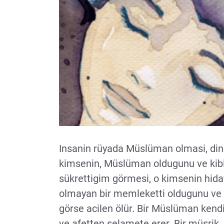
Insanin rüyada Müslüman olmasi, dind
kimsenin, Müslüman oldugunu ve kible
sükrettigim görmesi, o kimsenin hida
olmayan bir memleketti oldugunu ve 
görse acilen ölür. Bir Müslüman kend
ve afetten selamete erer. Bir müsrik