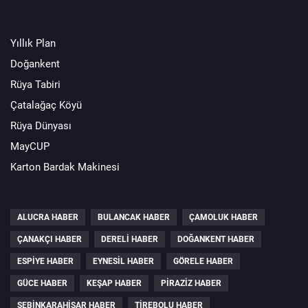
Yıllık Plan
Doğankent
Rüya Tabiri
Çatalağaç Köyü
Rüya Dünyası
MayCUP
Karton Bardak Makinesi
ALUCRA HABER
BULANCAK HABER
ÇAMOLUK HABER
ÇANAKÇI HABER
DERELI HABER
DOĞANKENT HABER
ESPIYE HABER
EYNESIL HABER
GÖRELE HABER
GÜCE HABER
KEŞAP HABER
PIRAZIZ HABER
ŞEBINKARAHISAR HABER
TIREBOLU HABER