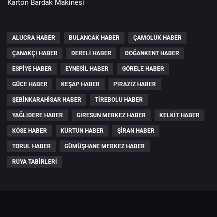
Karton Bardak Makinesi
ALUCRA HABER
BULANCAK HABER
ÇAMOLUK HABER
ÇANAKÇI HABER
DERELI HABER
DOĞANKENT HABER
ESPIYE HABER
EYNESIL HABER
GÖRELE HABER
GÜCE HABER
KEŞAP HABER
PIRAZIZ HABER
ŞEBINKARAHISAR HABER
TIREBOLU HABER
YAĞLIDERE HABER
GIRESUN MERKEZ HABER
KELKIT HABER
KÖSE HABER
KÜRTÜN HABER
ŞIRAN HABER
TORUL HABER
GÜMÜŞHANE MERKEZ HABER
RÜYA TABIRLERI