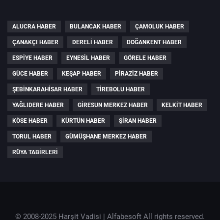
ALUCRA HABER
BULANCAK HABER
ÇAMOLUK HABER
ÇANAKÇI HABER
DERELI HABER
DOĞANKENT HABER
ESPIYE HABER
EYNESIL HABER
GÖRELE HABER
GÜCE HABER
KEŞAP HABER
PIRAZIZ HABER
ŞEBINKARAHISAR HABER
TIREBOLU HABER
YAĞLIDERE HABER
GIRESUN MERKEZ HABER
KELKIT HABER
KÖSE HABER
KÜRTÜN HABER
ŞIRAN HABER
TORUL HABER
GÜMÜŞHANE MERKEZ HABER
RÜYA TABIRLERI
© 2008-2025 Harşit Vadisi |
Alfabesoft
All rights reserved.