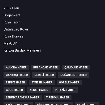
Yıllık Plan
Doğankent
Rüya Tabiri
Çatalağaç Köyü
Rüya Dünyası
MayCUP
Karton Bardak Makinesi
ALUCRA HABER
BULANCAK HABER
ÇAMOLUK HABER
ÇANAKÇI HABER
DERELI HABER
DOĞANKENT HABER
ESPIYE HABER
EYNESIL HABER
GÖRELE HABER
GÜCE HABER
KEŞAP HABER
PIRAZIZ HABER
ŞEBINKARAHISAR HABER
TIREBOLU HABER
YAĞLIDERE HABER
GIRESUN MERKEZ HABER
KELKIT HABER