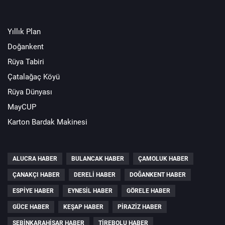
Yıllık Plan
Doğankent
Rüya Tabiri
Çatalağaç Köyü
Rüya Dünyası
MayCUP
Karton Bardak Makinesi
ALUCRA HABER
BULANCAK HABER
ÇAMOLUK HABER
ÇANAKÇI HABER
DERELI HABER
DOĞANKENT HABER
ESPIYE HABER
EYNESIL HABER
GÖRELE HABER
GÜCE HABER
KEŞAP HABER
PIRAZIZ HABER
ŞEBINKARAHISAR HABER
TIREBOLU HABER