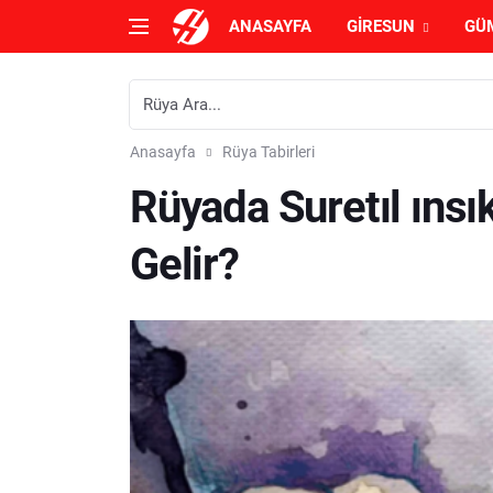
ANASAYFA
GIRESUN
GÜ
Anasayfa
Rüya Tabirleri
Rüyada Suretıl ıns
Gelir?