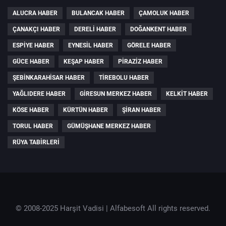
ALUCRA HABER
BULANCAK HABER
ÇAMOLUK HABER
ÇANAKÇI HABER
DERELI HABER
DOĞANKENT HABER
ESPIYE HABER
EYNESIL HABER
GÖRELE HABER
GÜCE HABER
KEŞAP HABER
PIRAZIZ HABER
ŞEBINKARAHISAR HABER
TIREBOLU HABER
YAĞLIDERE HABER
GIRESUN MERKEZ HABER
KELKIT HABER
KÖSE HABER
KÜRTÜN HABER
ŞIRAN HABER
TORUL HABER
GÜMÜŞHANE MERKEZ HABER
RÜYA TABIRLERI
© 2008-2025 Harşit Vadisi |
Alfabesoft
All rights reserved.