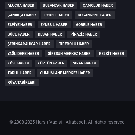
ALUCRA HABER
BULANCAK HABER
ÇAMOLUK HABER
ÇANAKÇI HABER
DERELI HABER
DOĞANKENT HABER
ESPIYE HABER
EYNESIL HABER
GÖRELE HABER
GÜCE HABER
KEŞAP HABER
PIRAZIZ HABER
ŞEBINKARAHISAR HABER
TIREBOLU HABER
YAĞLIDERE HABER
GIRESUN MERKEZ HABER
KELKIT HABER
KÖSE HABER
KÜRTÜN HABER
ŞIRAN HABER
TORUL HABER
GÜMÜŞHANE MERKEZ HABER
RÜYA TABIRLERI
© 2008-2025 Harşit Vadisi |
Alfabesoft
All rights reserved.