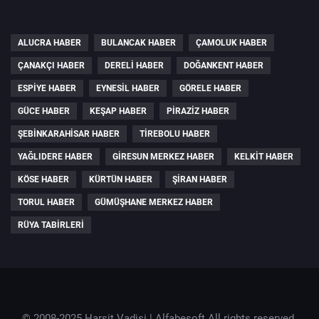
ALUCRA HABER
BULANCAK HABER
ÇAMOLUK HABER
ÇANAKÇI HABER
DERELI HABER
DOĞANKENT HABER
ESPIYE HABER
EYNESIL HABER
GÖRELE HABER
GÜCE HABER
KEŞAP HABER
PIRAZIZ HABER
ŞEBINKARAHISAR HABER
TIREBOLU HABER
YAĞLIDERE HABER
GIRESUN MERKEZ HABER
KELKIT HABER
KÖSE HABER
KÜRTÜN HABER
ŞIRAN HABER
TORUL HABER
GÜMÜŞHANE MERKEZ HABER
RÜYA TABIRLERI
© 2008-2025 Harşit Vadisi |
Alfabesoft
All rights reserved.