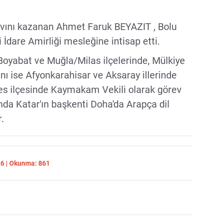
ını kazanan Ahmet Faruk BEYAZIT , Bolu
İdare Amirliği mesleğine intisap etti.
Boyabat ve Muğla/Milas ilçelerinde, Mülkiye
ını ise Afyonkarahisar ve Aksaray illerinde
s ilçesinde Kaymakam Vekili olarak görev
nda Katar'ın başkenti Doha'da Arapça dil
.
26 | Okunma: 861