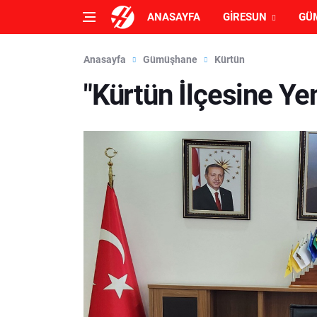
ANASAYFA
GIRESUN
GÜ
Anasayfa
Gümüşhane
Kürtün
"Kürtün İlçesine Y