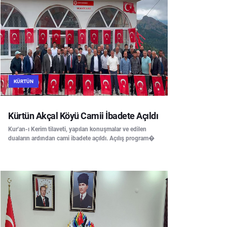
KÜRTÜN
Kürtün Akçal Köyü Camii İbadete Açıldı
Kur'an-ı Kerim tilaveti, yapılan konuşmalar ve edilen
duaların ardından cami ibadete açıldı. Açılış program�