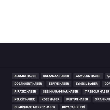
ALUCRA HABER
BULANCAK HABER
ÇAMOLUK HABER
Ç
DOĞANKENT HABER
ESPIYE HABER
EYNESIL HABER
GÖR
PIRAZIZ HABER
ŞEBINKARAHISAR HABER
TIREBOLU HABER
KELKIT HABER
KÖSE HABER
KÜRTÜN HABER
ŞIRAN HA
GÜMÜŞHANE MERKEZ HABER
RÜYA TABIRLERI