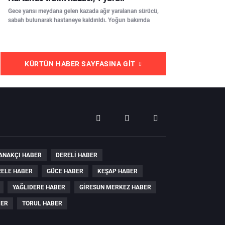
Gece yarısı meydana gelen kazada ağır yaralanan sürücü,
sabah bulunarak hastaneye kaldırıldı. Yoğun bakımda
KÜRTÜN HABER SAYFASINA GIT
ANAKÇI HABER
DERELI HABER
ELE HABER
GÜCE HABER
KEŞAP HABER
YAĞLIDERE HABER
GIRESUN MERKEZ HABER
BER
TORUL HABER