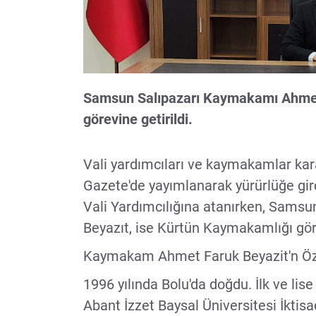
Samsun Salıpazarı Kaymakamı Ahmet
görevine getirildi.
Vali yardımcıları ve kaymakamlar kar
Gazete'de yayımlanarak yürürlüğe gi
Vali Yardımcılığına atanırken, Sams
Beyazıt, ise Kürtün Kaymakamlığı göre
Kaymakam Ahmet Faruk Beyazit'n Ö
1996 yılında Bolu'da doğdu. İlk ve lis
Abant İzzet Baysal Üniversitesi İktis