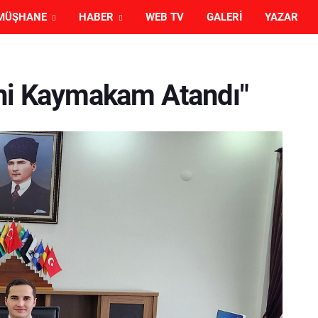
MÜŞHANE
HABER
WEB TV
GALERI
YAZAR
eni Kaymakam Atandı"