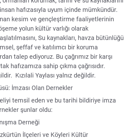
ki, ormanları korumak, tarihi ve su kaynaklarını
ve insan hafızasıyla uyum içinde mümkündür.
lanan kesim ve gençleştirme faaliyetlerinin
döşeme yolun kültür varlığı olarak
başlatılmasını, Su kaynakları, havza bütünlüğü
msel, şeffaf ve katılımcı bir koruma
ardan talep ediyoruz. Bu çağrımız bir karşı
ortak hafızamıza sahip çıkma çağrısıdır.
ir. Kızılali Yaylası yalnız değildir.
sü: İmzası Olan Dernekler
yi temsil eden ve bu tarihi bildiriye imza
rnekler şunlar oldu:
anışma Derneği
kürtün İlçeleri ve Köyleri Kültür