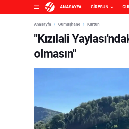
ANASAYFA
GIRESUN
GÜ
Anasayfa
Gümüşhane
Kürtün
"Kızılali Yaylası'nda
olmasın"