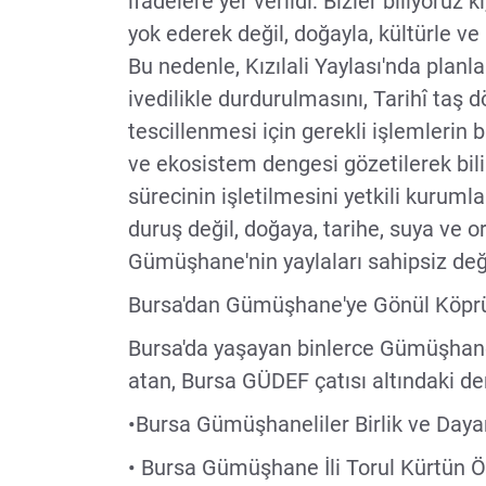
ifadelere yer verildi: Bizler biliyoruz 
yok ederek değil, doğayla, kültürle 
Bu nedenle, Kızılali Yaylası'nda plan
ivedilikle durdurulmasını, Tarihî taş 
tescillenmesi için gerekli işlemlerin 
ve ekosistem dengesi gözetilerek bili
sürecinin işletilmesini yetkili kuruml
duruş değil, doğaya, tarihe, suya ve 
Gümüşhane'nin yaylaları sahipsiz değild
Bursa'dan Gümüşhane'ye Gönül Köprü
Bursa'da yaşayan binlerce Gümüşhaneli
atan, Bursa GÜDEF çatısı altındaki de
•Bursa Gümüşhaneliler Birlik ve Day
• Bursa Gümüşhane İli Torul Kürtün Öz