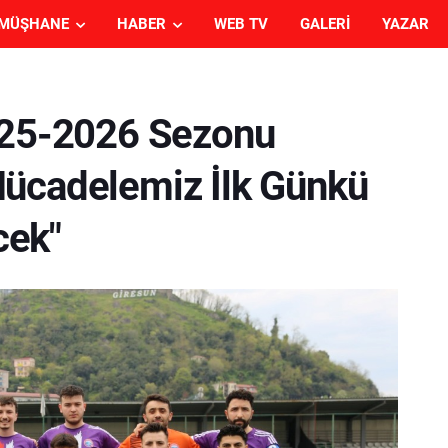
MÜŞHANE
HABER
WEB TV
GALERI
YAZAR
025-2026 Sezonu
Mücadelemiz İlk Günkü
cek"