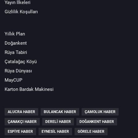
Yayın İlkeleri
Gizlilik Koşulları
Yıllık Plan
Doğankent
Rüya Tabiri
Çatalağaç Köyü
Rüya Dünyası
MayCUP
Karton Bardak Makinesi
ALUCRA HABER
BULANCAK HABER
ÇAMOLUK HABER
ÇANAKÇI HABER
DERELI HABER
DOĞANKENT HABER
ESPIYE HABER
EYNESIL HABER
GÖRELE HABER