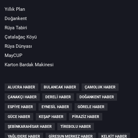
Yıllık Plan
Doğankent
Rüya Tabiri
Çatalağaç Köyü
Rüya Dünyası
MayCUP
Karton Bardak Makinesi
ALUCRA HABER
BULANCAK HABER
ÇAMOLUK HABER
ÇANAKÇI HABER
DERELI HABER
DOĞANKENT HABER
ESPIYE HABER
EYNESIL HABER
GÖRELE HABER
GÜCE HABER
KEŞAP HABER
PIRAZIZ HABER
ŞEBINKARAHISAR HABER
TIREBOLU HABER
YAĞLIDERE HABER
GIRESUN MERKEZ HABER
KELKIT HABER