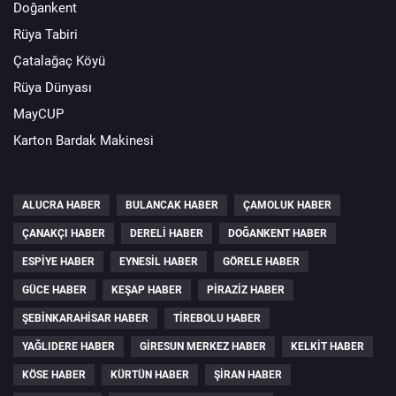
Doğankent
Rüya Tabiri
Çatalağaç Köyü
Rüya Dünyası
MayCUP
Karton Bardak Makinesi
ALUCRA HABER
BULANCAK HABER
ÇAMOLUK HABER
ÇANAKÇI HABER
DERELI HABER
DOĞANKENT HABER
ESPIYE HABER
EYNESIL HABER
GÖRELE HABER
GÜCE HABER
KEŞAP HABER
PIRAZIZ HABER
ŞEBINKARAHISAR HABER
TIREBOLU HABER
YAĞLIDERE HABER
GIRESUN MERKEZ HABER
KELKIT HABER
KÖSE HABER
KÜRTÜN HABER
ŞIRAN HABER