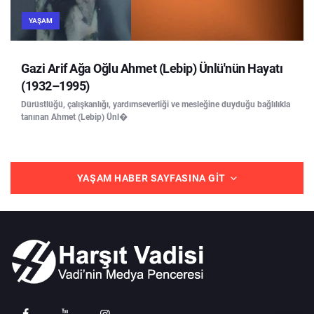
YAŞAM
Gazi Arif Ağa Oğlu Ahmet (Lebip) Ünlü'nün Hayatı
(1932–1995)
Dürüstlüğü, çalışkanlığı, yardımseverliği ve mesleğine duyduğu bağlılıkla
tanınan Ahmet (Lebip) Ünl�
YAŞAM HABER SAYFASINA GIT