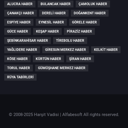
ALUCRA HABER
BULANCAK HABER
ÇAMOLUK HABER
ÇANAKÇI HABER
DERELI HABER
DOĞANKENT HABER
ESPIYE HABER
EYNESIL HABER
GÖRELE HABER
GÜCE HABER
KEŞAP HABER
PIRAZIZ HABER
ŞEBINKARAHISAR HABER
TIREBOLU HABER
YAĞLIDERE HABER
GIRESUN MERKEZ HABER
KELKIT HABER
KÖSE HABER
KÜRTÜN HABER
ŞIRAN HABER
TORUL HABER
GÜMÜŞHANE MERKEZ HABER
RÜYA TABIRLERI
© 2008-2025 Harşit Vadisi |
Alfabesoft
All rights reserved.