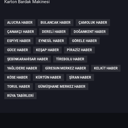
Karton Bardak Makinesi
ALUCRA HABER
BULANCAK HABER
ÇAMOLUK HABER
ÇANAKÇI HABER
DERELI HABER
DOĞANKENT HABER
ESPIYE HABER
EYNESIL HABER
GÖRELE HABER
GÜCE HABER
KEŞAP HABER
PIRAZIZ HABER
ŞEBINKARAHISAR HABER
TIREBOLU HABER
YAĞLIDERE HABER
GIRESUN MERKEZ HABER
KELKIT HABER
KÖSE HABER
KÜRTÜN HABER
ŞIRAN HABER
TORUL HABER
GÜMÜŞHANE MERKEZ HABER
RÜYA TABIRLERI