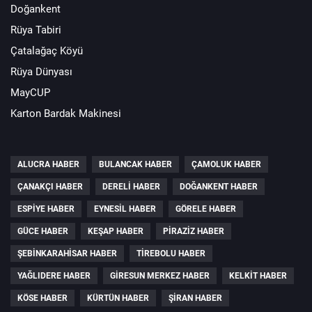
Doğankent
Rüya Tabiri
Çatalağaç Köyü
Rüya Dünyası
MayCUP
Karton Bardak Makinesi
ALUCRA HABER
BULANCAK HABER
ÇAMOLUK HABER
ÇANAKÇI HABER
DERELI HABER
DOĞANKENT HABER
ESPIYE HABER
EYNESIL HABER
GÖRELE HABER
GÜCE HABER
KEŞAP HABER
PIRAZIZ HABER
ŞEBINKARAHISAR HABER
TIREBOLU HABER
YAĞLIDERE HABER
GIRESUN MERKEZ HABER
KELKIT HABER
KÖSE HABER
KÜRTÜN HABER
ŞIRAN HABER