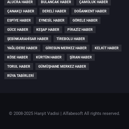
ALUCRA HABER
BULANCAK HABER
ÇAMOLUK HABER
ÇANAKÇI HABER
DERELI HABER
DOĞANKENT HABER
ESPIYE HABER
EYNESIL HABER
GÖRELE HABER
GÜCE HABER
KEŞAP HABER
PIRAZIZ HABER
ŞEBINKARAHISAR HABER
TIREBOLU HABER
YAĞLIDERE HABER
GIRESUN MERKEZ HABER
KELKIT HABER
KÖSE HABER
KÜRTÜN HABER
ŞIRAN HABER
TORUL HABER
GÜMÜŞHANE MERKEZ HABER
RÜYA TABIRLERI
© 2008-2025 Harşit Vadisi |
Alfabesoft
All rights reserved.