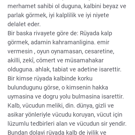
merhamet sahibi ol duguna, kalbini beyaz ve
parlak görmek, iyi kalplilik ve iyi niyete
delalet eder.
Bir baska rivayete göre de: Rüyada kalp
görmek, adamin kahramanligina. emir
vermesin , oyun oynamasan, cesaretine,
akilli, zekî, cömert ve müsamahakar
olduguna. ahlak, tabiat ve adetine isarettir.
Bir kimse rüyada kalbinde korku
bulundugunu görse, o kimsenin hakka
uymasina ve dogru yolu bulmasina isarettir.
Kalb, vücudun meliki, din. dünya, gizli ve
asikar yönleriyle vücudu koruyan, vücut için
lüzumlu tedbirleri alan ve vücudun sir yendir.
Bundan dolayi rüyada kalb de iyilik ve