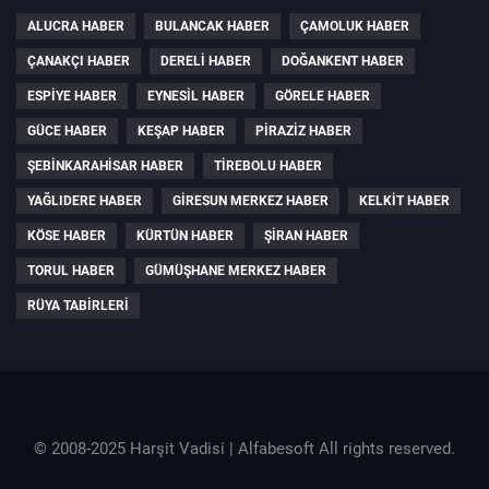
ALUCRA HABER
BULANCAK HABER
ÇAMOLUK HABER
ÇANAKÇI HABER
DERELI HABER
DOĞANKENT HABER
ESPIYE HABER
EYNESIL HABER
GÖRELE HABER
GÜCE HABER
KEŞAP HABER
PIRAZIZ HABER
ŞEBINKARAHISAR HABER
TIREBOLU HABER
YAĞLIDERE HABER
GIRESUN MERKEZ HABER
KELKIT HABER
KÖSE HABER
KÜRTÜN HABER
ŞIRAN HABER
TORUL HABER
GÜMÜŞHANE MERKEZ HABER
RÜYA TABIRLERI
© 2008-2025 Harşit Vadisi |
Alfabesoft
All rights reserved.