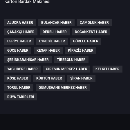
Karton Bardak Makinesi
ALUCRA HABER
BULANCAK HABER
ÇAMOLUK HABER
ÇANAKÇI HABER
DERELI HABER
DOĞANKENT HABER
ESPIYE HABER
EYNESIL HABER
GÖRELE HABER
GÜCE HABER
KEŞAP HABER
PIRAZIZ HABER
ŞEBINKARAHISAR HABER
TIREBOLU HABER
YAĞLIDERE HABER
GIRESUN MERKEZ HABER
KELKIT HABER
KÖSE HABER
KÜRTÜN HABER
ŞIRAN HABER
TORUL HABER
GÜMÜŞHANE MERKEZ HABER
RÜYA TABIRLERI