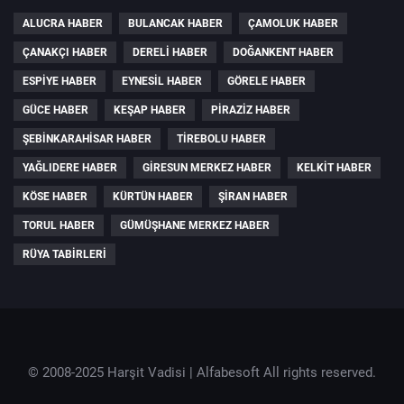
ALUCRA HABER
BULANCAK HABER
ÇAMOLUK HABER
ÇANAKÇI HABER
DERELI HABER
DOĞANKENT HABER
ESPIYE HABER
EYNESIL HABER
GÖRELE HABER
GÜCE HABER
KEŞAP HABER
PIRAZIZ HABER
ŞEBINKARAHISAR HABER
TIREBOLU HABER
YAĞLIDERE HABER
GIRESUN MERKEZ HABER
KELKIT HABER
KÖSE HABER
KÜRTÜN HABER
ŞIRAN HABER
TORUL HABER
GÜMÜŞHANE MERKEZ HABER
RÜYA TABIRLERI
© 2008-2025 Harşit Vadisi |
Alfabesoft
All rights reserved.