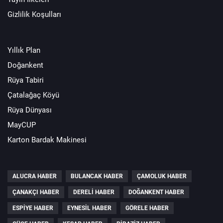
Gizlilik Koşulları
Yıllık Plan
Doğankent
Rüya Tabiri
Çatalağaç Köyü
Rüya Dünyası
MayCUP
Karton Bardak Makinesi
ALUCRA HABER
BULANCAK HABER
ÇAMOLUK HABER
ÇANAKÇI HABER
DERELI HABER
DOĞANKENT HABER
ESPIYE HABER
EYNESIL HABER
GÖRELE HABER