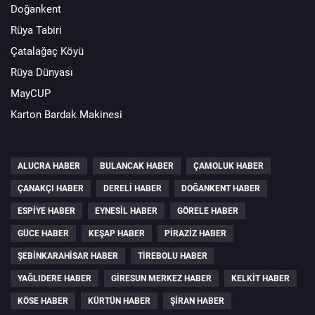
Doğankent
Rüya Tabiri
Çatalağaç Köyü
Rüya Dünyası
MayCUP
Karton Bardak Makinesi
ALUCRA HABER
BULANCAK HABER
ÇAMOLUK HABER
ÇANAKÇI HABER
DERELI HABER
DOĞANKENT HABER
ESPIYE HABER
EYNESIL HABER
GÖRELE HABER
GÜCE HABER
KEŞAP HABER
PIRAZIZ HABER
ŞEBINKARAHISAR HABER
TIREBOLU HABER
YAĞLIDERE HABER
GIRESUN MERKEZ HABER
KELKIT HABER
KÖSE HABER
KÜRTÜN HABER
ŞIRAN HABER