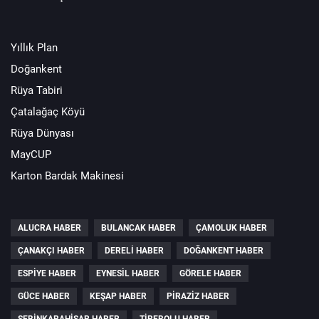
Yıllık Plan
Doğankent
Rüya Tabiri
Çatalağaç Köyü
Rüya Dünyası
MayCUP
Karton Bardak Makinesi
ALUCRA HABER
BULANCAK HABER
ÇAMOLUK HABER
ÇANAKÇI HABER
DERELI HABER
DOĞANKENT HABER
ESPIYE HABER
EYNESIL HABER
GÖRELE HABER
GÜCE HABER
KEŞAP HABER
PIRAZIZ HABER
ŞEBINKARAHISAR HABER
TIREBOLU HABER