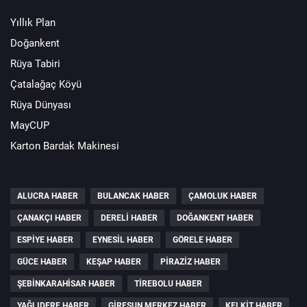
Yıllık Plan
Doğankent
Rüya Tabiri
Çatalağaç Köyü
Rüya Dünyası
MayCUP
Karton Bardak Makinesi
ALUCRA HABER
BULANCAK HABER
ÇAMOLUK HABER
ÇANAKÇI HABER
DERELI HABER
DOĞANKENT HABER
ESPIYE HABER
EYNESIL HABER
GÖRELE HABER
GÜCE HABER
KEŞAP HABER
PIRAZIZ HABER
ŞEBINKARAHISAR HABER
TIREBOLU HABER
YAĞLIDERE HABER
GIRESUN MERKEZ HABER
KELKIT HABER