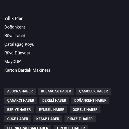
Yıllık Plan
Doğankent
Rüya Tabiri
Çatalağaç Köyü
Rüya Dünyası
MayCUP
Karton Bardak Makinesi
ALUCRA HABER
BULANCAK HABER
ÇAMOLUK HABER
ÇANAKÇI HABER
DERELI HABER
DOĞANKENT HABER
ESPIYE HABER
EYNESIL HABER
GÖRELE HABER
GÜCE HABER
KEŞAP HABER
PIRAZIZ HABER
ŞEBINKARAHISAR HABER
TIREBOLU HABER