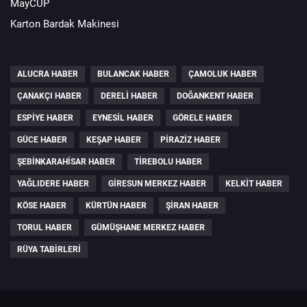
MayCUP
Karton Bardak Makinesi
ALUCRA HABER
BULANCAK HABER
ÇAMOLUK HABER
ÇANAKÇI HABER
DERELI HABER
DOĞANKENT HABER
ESPIYE HABER
EYNESIL HABER
GÖRELE HABER
GÜCE HABER
KEŞAP HABER
PIRAZIZ HABER
ŞEBINKARAHISAR HABER
TIREBOLU HABER
YAĞLIDERE HABER
GIRESUN MERKEZ HABER
KELKIT HABER
KÖSE HABER
KÜRTÜN HABER
ŞIRAN HABER
TORUL HABER
GÜMÜŞHANE MERKEZ HABER
RÜYA TABIRLERI