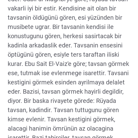
vakarli iyi bir estir. Kendisine ait olan bir
tavsanin öldügünü gören, esi yüzünden bir
musibete ugrar. Bir tavsanin kendisi ile
konustugunu gören, herkesi sasirtacak bir
kadinla arkadaslik eder. Tavsanin ensesini
öptügünü gören, esiyle ters taraftan iliski
kurar. Ebu Sait El-Vaiz'e göre; tavsan görmek
ese, tutmak ise evlenmege isarettir. Tavsani
kestigini görmek esinden ayrilmaya delalet
eder. Bazisi, tavsan görmek hayirli degildir,
diyor. Bir baska rivayete görede: Rüyada
tavsan, kadindir. Tavsan tuttugunu gören
kimse evlenir. Tavsan kestigini görmek,
alacagi hanimin ömrünün az olacagina
isarettir. Bazi tabirciler, tavsan görmek,