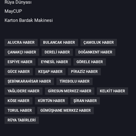
Rüya Dünyası
MayCUP
Karton Bardak Makinesi
ALUCRA HABER
BULANCAK HABER
ÇAMOLUK HABER
ÇANAKÇI HABER
DERELI HABER
DOĞANKENT HABER
ESPIYE HABER
EYNESIL HABER
GÖRELE HABER
GÜCE HABER
KEŞAP HABER
PIRAZIZ HABER
ŞEBINKARAHISAR HABER
TIREBOLU HABER
YAĞLIDERE HABER
GIRESUN MERKEZ HABER
KELKIT HABER
KÖSE HABER
KÜRTÜN HABER
ŞIRAN HABER
TORUL HABER
GÜMÜŞHANE MERKEZ HABER
RÜYA TABIRLERI