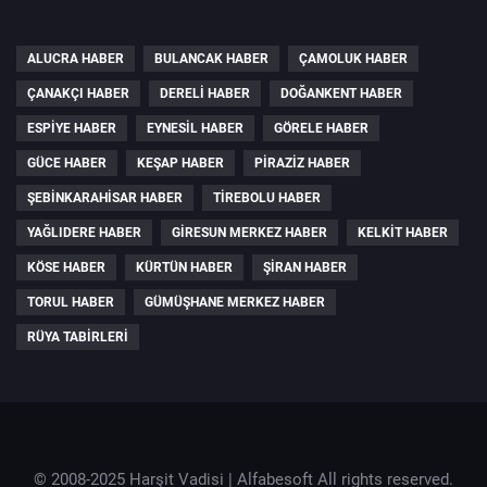
ALUCRA HABER
BULANCAK HABER
ÇAMOLUK HABER
ÇANAKÇI HABER
DERELI HABER
DOĞANKENT HABER
ESPIYE HABER
EYNESIL HABER
GÖRELE HABER
GÜCE HABER
KEŞAP HABER
PIRAZIZ HABER
ŞEBINKARAHISAR HABER
TIREBOLU HABER
YAĞLIDERE HABER
GIRESUN MERKEZ HABER
KELKIT HABER
KÖSE HABER
KÜRTÜN HABER
ŞIRAN HABER
TORUL HABER
GÜMÜŞHANE MERKEZ HABER
RÜYA TABIRLERI
© 2008-2025 Harşit Vadisi |
Alfabesoft
All rights reserved.