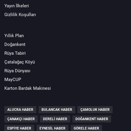
Yayın İlkeleri
Gizlilik Koşulları
Yıllık Plan
Doğankent
Rüya Tabiri
Çatalağaç Köyü
Rüya Dünyası
MayCUP
Karton Bardak Makinesi
ALUCRA HABER
BULANCAK HABER
ÇAMOLUK HABER
ÇANAKÇI HABER
DERELI HABER
DOĞANKENT HABER
ESPIYE HABER
EYNESIL HABER
GÖRELE HABER