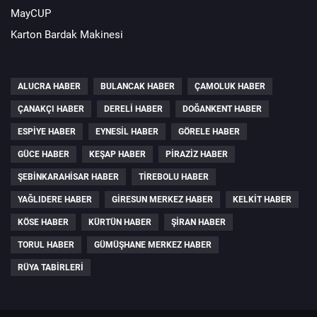
MayCUP
Karton Bardak Makinesi
ALUCRA HABER
BULANCAK HABER
ÇAMOLUK HABER
ÇANAKÇI HABER
DERELI HABER
DOĞANKENT HABER
ESPIYE HABER
EYNESIL HABER
GÖRELE HABER
GÜCE HABER
KEŞAP HABER
PIRAZIZ HABER
ŞEBINKARAHISAR HABER
TIREBOLU HABER
YAĞLIDERE HABER
GIRESUN MERKEZ HABER
KELKIT HABER
KÖSE HABER
KÜRTÜN HABER
ŞIRAN HABER
TORUL HABER
GÜMÜŞHANE MERKEZ HABER
RÜYA TABIRLERI