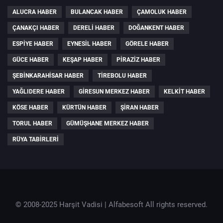
ALUCRA HABER
BULANCAK HABER
ÇAMOLUK HABER
ÇANAKÇI HABER
DERELI HABER
DOĞANKENT HABER
ESPIYE HABER
EYNESIL HABER
GÖRELE HABER
GÜCE HABER
KEŞAP HABER
PIRAZIZ HABER
ŞEBINKARAHISAR HABER
TIREBOLU HABER
YAĞLIDERE HABER
GIRESUN MERKEZ HABER
KELKIT HABER
KÖSE HABER
KÜRTÜN HABER
ŞIRAN HABER
TORUL HABER
GÜMÜŞHANE MERKEZ HABER
RÜYA TABIRLERI
© 2008-2025 Harşit Vadisi |
Alfabesoft
All rights reserved.