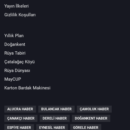
Yayın İlkeleri
Gizlilik Koşulları
Yıllık Plan
Doğankent
Rüya Tabiri
Çatalağaç Köyü
Rüya Dünyası
MayCUP
Karton Bardak Makinesi
ALUCRA HABER
BULANCAK HABER
ÇAMOLUK HABER
ÇANAKÇI HABER
DERELI HABER
DOĞANKENT HABER
ESPIYE HABER
EYNESIL HABER
GÖRELE HABER