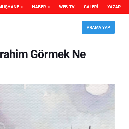
MÜŞHANE
HABER
WEB TV
GALERI
YAZAR
brahim Görmek Ne