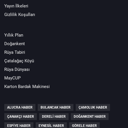
Yayın İlkeleri
Gizlilik Koşulları
Yıllık Plan
Doğankent
Rüya Tabiri
Çatalağaç Köyü
Rüya Dünyası
MayCUP
Karton Bardak Makinesi
ALUCRA HABER
BULANCAK HABER
ÇAMOLUK HABER
ÇANAKÇI HABER
DERELI HABER
DOĞANKENT HABER
ESPIYE HABER
EYNESIL HABER
GÖRELE HABER