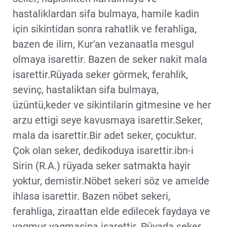
hastaliklardan sifa bulmaya, hamile kadin
için sikintidan sonra rahatlik ve ferahliga,
bazen de ilim, Kur'an vezanaatla mesgul
olmaya isarettir. Bazen de seker nakit mala
isarettir.Rüyada seker görmek, ferahlik,
sevinç, hastaliktan sifa bulmaya,
üzüntü,keder ve sikintilarin gitmesine ve her
arzu ettigi seye kavusmaya isarettir.Seker,
mala da isarettir.Bir adet seker, çocuktur.
Çok olan seker, dedikoduya isarettir.ibn-i
Sirin (R.A.) rüyada seker satmakta hayir
yoktur, demistir.Nöbet sekeri söz ve amelde
ihlasa isarettir. Bazen nöbet sekeri,
ferahliga, ziraattan elde edilecek faydaya ve
yagmur yagmasina isarettir. Rüyada seker